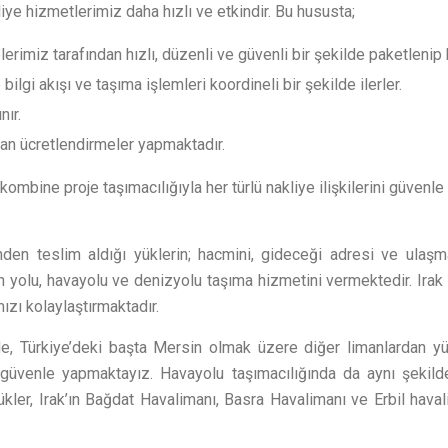
iye hizmetlerimiz daha hızlı ve etkindir. Bu hususta;
erimiz tarafından hızlı, düzenli ve güvenli bir şekilde paketlenip hı
ilgi akışı ve taşıma işlemleri koordineli bir şekilde ilerler.
nır.
n ücretlendirmeler yapmaktadır.
 kombine proje taşımacılığıyla her türlü nakliye ilişkilerini güvenl
inden teslim aldığı yüklerin; hacmini, gideceği adresi ve ula
n yolu, havayolu ve denizyolu taşıma hizmetini vermektedir. Irak
ızı kolaylaştırmaktadır.
e, Türkiye’deki başta Mersin olmak üzere diğer limanlardan yü
üvenle yapmaktayız. Havayolu taşımacılığında da aynı şekilde 
ükler, Irak’ın Bağdat Havalimanı, Basra Havalimanı ve Erbil hava