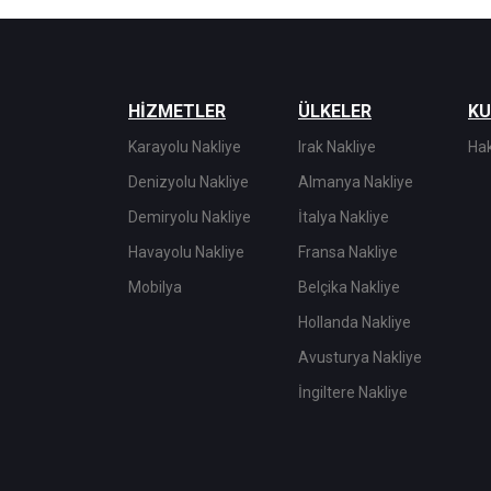
HİZMETLER
ÜLKELER
K
Karayolu Nakliye
Irak Nakliye
Ha
Denizyolu Nakliye
Almanya Nakliye
Demiryolu Nakliye
İtalya Nakliye
Havayolu Nakliye
Fransa Nakliye
Mobilya
Belçika Nakliye
Hollanda Nakliye
Avusturya Nakliye
İngiltere Nakliye