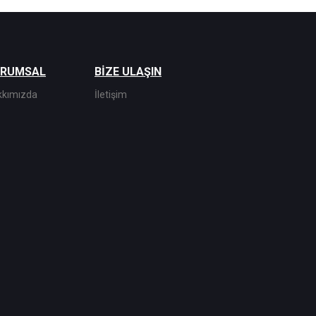
URUMSAL
BİZE ULAŞIN
kkımızda
İletişim