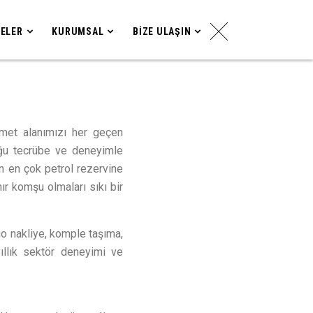
ELER
KURUMSAL
BIZE ULAŞIN
met alanımızı her geçen
uğu tecrübe ve deneyimle
ın en çok petrol rezervine
nır komşu olmaları sıkı bir
igo nakliye, komple taşıma,
ıllık sektör deneyimi ve