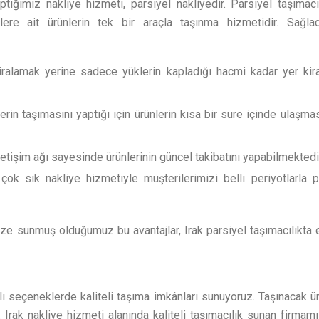
ptığımız nakliye hizmeti, parsiyel nakliyedir. Parsiyel taşımacı
lere ait ürünlerin tek bir araçla taşınma hizmetidir. Sağla
kiralamak yerine sadece yüklerin kapladığı hacmi kadar yer kir
erin taşımasını yaptığı için ürünlerin kısa bir süre içinde ulaş
letişim ağı sayesinde ürünlerinin güncel takibatını yapabilmektedir
 çok sık nakliye hizmetiyle müşterilerimizi belli periyotlarla p
ize sunmuş olduğumuz bu avantajlar, Irak parsiyel taşımacılıkta 
klı seçeneklerde kaliteli taşıma imkânları sunuyoruz. Taşınacak 
r. Irak nakliye hizmeti alanında kaliteli taşımacılık sunan firma