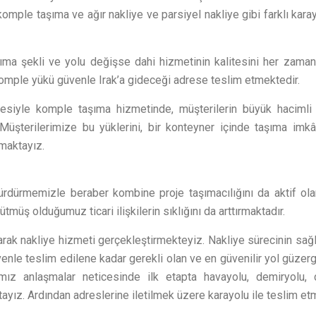
omple taşıma ve ağır nakliye ve parsiyel nakliye gibi farklı karay
ıma şekli ve yolu değişse dahi hizmetinin kalitesini her zaman 
 komple yükü güvenle Irak’a gideceği adrese teslim etmektedir.
esiyle komple taşıma hizmetinde, müşterilerin büyük hacimli v
Müşterilerimize bu yüklerini, bir konteyner içinde taşıma imkâ
amaktayız.
i sürdürmemizle beraber kombine proje taşımacılığını da aktif ol
rütmüş olduğumuz ticari ilişkilerin sıklığını da arttırmaktadır.
larak nakliye hizmeti gerçekleştirmekteyiz. Nakliye sürecinin sağlı
venle teslim edilene kadar gerekli olan ve en güvenilir yol güzergâ
ğımız anlaşmalar neticesinde ilk etapta havayolu, demiryolu,
ayız. Ardından adreslerine iletilmek üzere karayolu ile teslim et