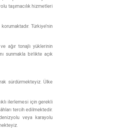
olu taşımacılık hizmetleri
korumaktadır. Türkiye’nin
e ağır tonajlı yüklerinin
nı sunmakla birlikte açık
arak sürdürmekteyiz. Ülke
klı ilerlemesi için gerekli
hları tercih edilmektedir.
 denizyolu veya karayolu
mekteyiz.