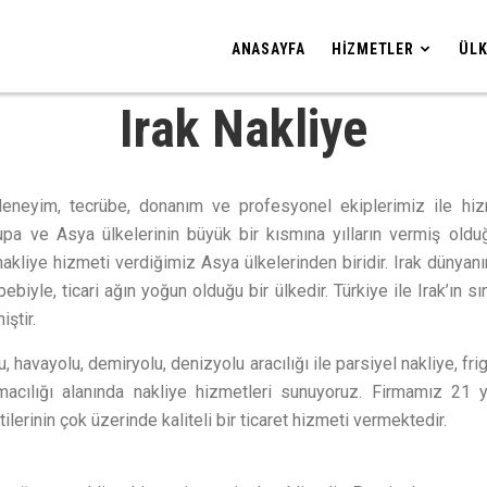
ANASAYFA
HIZMETLER
ÜLK
Irak Nakliye
eneyim, tecrübe, donanım ve profesyonel ekiplerimiz ile hiz
upa ve Asya ülkelerinin büyük bir kısmına yılların vermiş old
nakliye hizmeti verdiğimiz Asya ülkelerinden biridir. Irak dünyan
biyle, ticari ağın yoğun olduğu bir ülkedir. Türkiye ile Irak’ın sı
iştir.
u, havayolu, demiryolu, denizyolu aracılığı ile parsiyel nakliye, fr
macılığı alanında nakliye hizmetleri sunuyoruz. Firmamız 21 y
ilerinin çok üzerinde kaliteli bir ticaret hizmeti vermektedir.