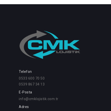
Telefon
0533 600 70 50
0539 867 34 13
E-Posta
info@cmklojistik.com.tr
Adres