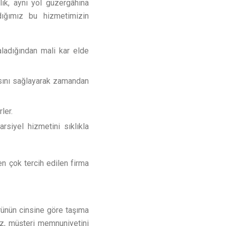
lık, aynı yol güzergâhına
dığımız bu hizmetimizin
aladığından mali kar elde
masını sağlayarak zamandan
ler.
arsiyel hizmetini sıklıkla
en çok tercih edilen firma
ürünün cinsine göre taşıma
mız, müşteri memnuniyetini