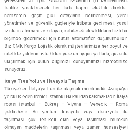
gerektiren bir iştir. Araçların rotalarının iyi belirlenmesi,
tehlike yaratabilecek her türlü köprü, elektrik direkler,
hemzemin geçit gibi detayların belirlenmesi, yerel
yönetimler ve güvenlik güçleriyle irtibata geçilmesi, yasal
izinlerin alınması ve ortaya çıkabilecek aksaklıkların hızlı bir
biçimde giderilmesi için bütün alternatifler düşünülmelidir.
Biz CMK Kargo Lojistik olarak müşterilerimize her boyut ve
nitelikte yüklerini istedikleri yere en uygun şartlarla, güvenle
ulaştırmak için bütün bilgimizi, deneyimimizi hizmetinize
sunuyoruz.
İtalya Tren Yolu ve Havayolu Taşıma
Türkiye’den İtalya’ya tren ile ulaşmak mümkündür. Avrupa’ya
yolculuk eden trenler İstanbul Halkalı’dan kalkmaktadır. İtalya
rotası İstanbul – Bükreş – Viyana – Venedik – Roma
şeklindedir. Bu yöntem karayolu veya denizyolu ile
taşınması çok tehlikeli olan veya taşınması mümkün
olmayan maddelerin taşınması veya zaman hassasiyeti