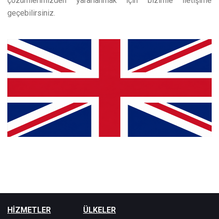
çözümlerimizden yararlanmak için bizimle iletişime
geçebilirsiniz.
HİZMETLER
ÜLKELER