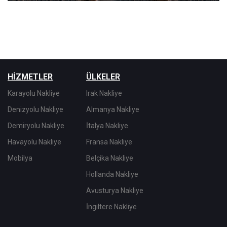
HİZMETLER
ÜLKELER
Karayolu Nakliye
Irak Nakliye
Denizyolu Nakliye
Almanya Nakliye
Demiryolu Nakliye
İtalya Nakliye
Havayolu Nakliye
Fransa Nakliye
Mobilya
Belçika Nakliye
Hollanda Nakliye
Avusturya Nakliye
İngiltere Nakliye